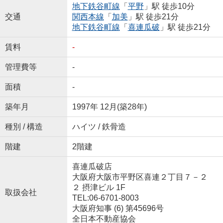
地下鉄谷町線
「
平野
」駅 徒歩10分
交通
関西本線
「
加美
」駅 徒歩21分
地下鉄谷町線
「
喜連瓜破
」駅 徒歩21分
賃料
-
管理費等
-
面積
-
築年月
1997年 12月(築28年)
種別 / 構造
ハイツ / 鉄骨造
階建
2階建
喜連瓜破店
大阪府大阪市平野区喜連２丁目７－２
２ 摂津ビル 1F
取扱会社
TEL:06-6701-8003
大阪府知事 (6) 第45696号
全日本不動産協会