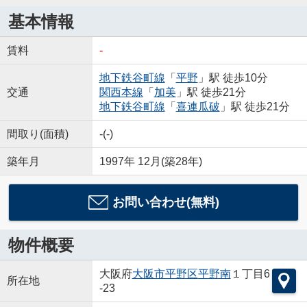
基本情報
賃料
-
地下鉄谷町線
「
平野
」駅 徒歩10分
交通
関西本線
「
加美
」駅 徒歩21分
地下鉄谷町線
「
喜連瓜破
」駅 徒歩21分
間取り(面積)
-(-)
築年月
1997年 12月(築28年)
お問い合わせ(無料)
物件概要
大阪府
大阪市平野区
平野南
１丁目6
所在地
-23