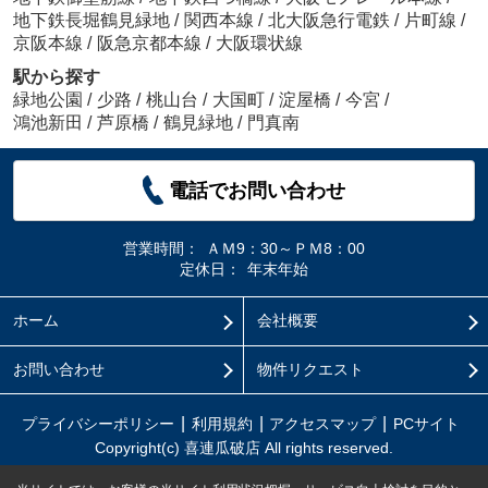
地下鉄長堀鶴見緑地
/
関西本線
/
北大阪急行電鉄
/
片町線
/
京阪本線
/
阪急京都本線
/
大阪環状線
駅から探す
緑地公園
/
少路
/
桃山台
/
大国町
/
淀屋橋
/
今宮
/
鴻池新田
/
芦原橋
/
鶴見緑地
/
門真南
電話でお問い合わせ
営業時間：
ＡＭ9：30～ＰＭ8：00
定休日：
年末年始
ホーム
会社概要
お問い合わせ
物件リクエスト
プライバシーポリシー
利用規約
アクセスマップ
PCサイト
Copyright(c) 喜連瓜破店 All rights reserved.