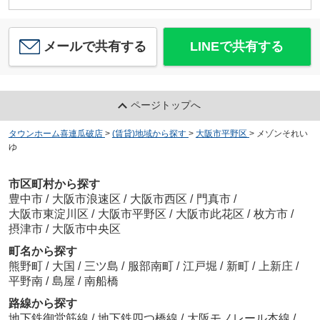
メールで共有する
LINEで共有する
ページトップへ
タウンホーム喜連瓜破店
>
(賃貸)地域から探す
>
大阪市平野区
>
メゾンそれい
ゆ
市区町村から探す
豊中市
/
大阪市浪速区
/
大阪市西区
/
門真市
/
大阪市東淀川区
/
大阪市平野区
/
大阪市此花区
/
枚方市
/
摂津市
/
大阪市中央区
町名から探す
熊野町
/
大国
/
三ツ島
/
服部南町
/
江戸堀
/
新町
/
上新庄
/
平野南
/
島屋
/
南船橋
路線から探す
地下鉄御堂筋線
/
地下鉄四つ橋線
/
大阪モノレール本線
/