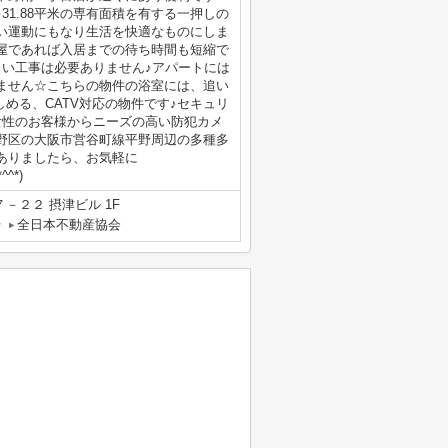
1.88平米の専有面積を有する一押しの
軽い運動にもなり生活を快適なものにしま
屋であれば入居までの待ち時間も短縮で
しい工事は必要ありません♪アパートには
ません☆こちらの物件の浴室には、追い
める、CATV対応の物件です♪セキュリ
女性のお客様からニーズの高い防犯カメ
野区の大阪市営谷町線平野周辺の多種多
ありましたら、お気軽に
^*)
－２２ 摂津ビル 1F
号
全日本不動産協会