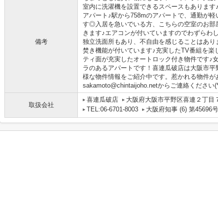
室内に洗濯機を設置できるスペースもあります♪3
アパート♪駅から758mのアパートで、通勤が
す◎入居を急いでいる方、こちらの空室のお部
きます♪エアコンが付いていますのでわずらわ
備考
独立洗面所もあり、不自由を感じることはあり
焚き機能が付いています♪充実したTV番組を楽し
ティ面が充実したオートロック付き物件です♪
ラのあるアパートです！喜連瓜破店は大阪市平
様な物件情報をご紹介中です。惹かれる物件が
sakamoto@chintaijoho.netからご連絡ください(*^
喜連瓜破店
大阪府大阪市平野区喜連２丁目７
取扱会社
TEL:06-6701-8003
大阪府知事 (6) 第45696