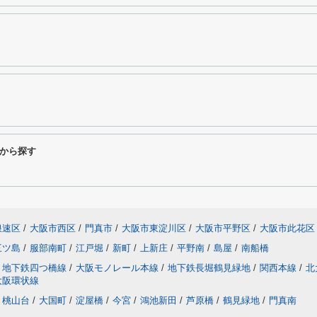
から探す
浪速区
/
大阪市西区
/
門真市
/
大阪市東淀川区
/
大阪市平野区
/
大阪市此花区
三ツ島
/
服部南町
/
江戸堀
/
新町
/
上新庄
/
平野南
/
島屋
/
南船橋
地下鉄四つ橋線
/
大阪モノレール本線
/
地下鉄長堀鶴見緑地
/
関西本線
/
北
大阪環状線
桃山台
/
大国町
/
淀屋橋
/
今宮
/
鴻池新田
/
芦原橋
/
鶴見緑地
/
門真南