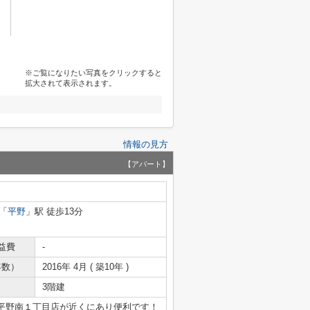
※ご覧になりたい写真をクリックすると
拡大されて表示されます。
情報の見方
【アパート】
「
平野
」駅 徒歩13分
益費
-
年数）
2016年 4月 ( 築10年 )
3階建
平野南１丁目店が近くにあり便利です！