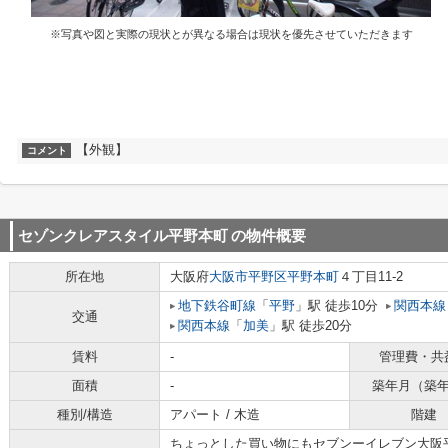
※写真や図と実際の現状とが異なる場合は現状を優先させていただきます
【外観】
コメント
セゾンクレアスタイル平野本町
の物件概要
所在地
大阪府
大阪市平野区
平野本町
４丁目11-2
地下鉄谷町線
「
平野
」駅 徒歩10分
関西本線
交通
関西本線
「
加美
」駅 徒歩20分
賃料
-
管理費・共
面積
-
築年月（築
種別/構造
アパート / 木造
階建
ちょっとした買い物にもセブンーイレブン大阪