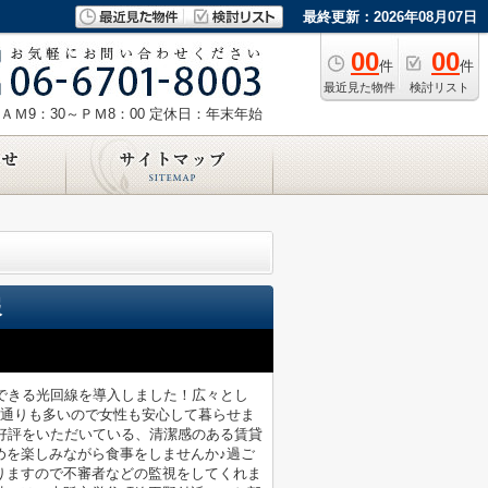
最終更新：2026年08月07日
00
00
件
件
最近見た物件
検討リスト
ＡＭ9：30～ＰＭ8：00
定休日：年末年始
報
約できる光回線を導入しました！広々とし
ら人通りも多いので女性も安心して暮らせま
好評をいただいている、清潔感のある賃貸
めを楽しみながら食事をしませんか♪過ご
りますので不審者などの監視をしてくれま