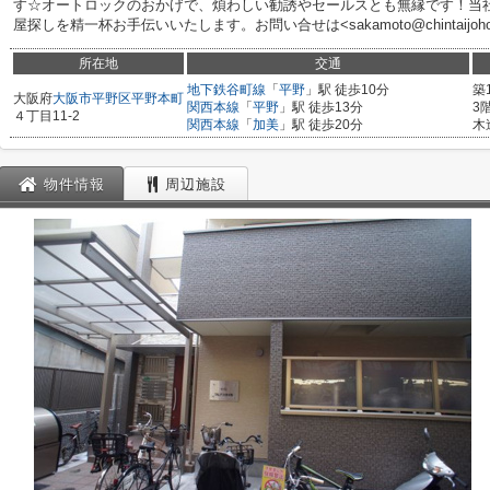
す☆オートロックのおかげで、煩わしい勧誘やセールスとも無縁です！当
屋探しを精一杯お手伝いいたします。お問い合せは<sakamoto@chintaijoho
所在地
交通
地下鉄谷町線
「
平野
」駅 徒歩10分
築
大阪府
大阪市平野区
平野本町
関西本線
「
平野
」駅 徒歩13分
3
４丁目11-2
関西本線
「
加美
」駅 徒歩20分
木
物件情報
周辺施設