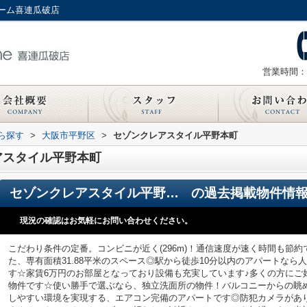
ーム喜連瓜破店
営業時間：
から探す
>
大阪市平野区
>
セゾンクレアスタイル平野本町
アスタイル平野本町
セゾンクレアスタイル平野本町
の過去掲載物件情
現況の確認はお気軽にお問い合わせください。
こだわり条件の定番。コンビニが近く(296m)！通信速度が速く時間も節
た、専有面積31.88平米のスペース◎駅から徒歩10分以内のアパートな
す☆家賃6万円のお部屋となっており設備も充実しています♪多くの方にご
物件です☆使い勝手で選ぶなら、独立洗面所の物件！バルコニーからの眺
しやすい環境を実現する、エアコン完備のアパートです◎防犯カメラがあ