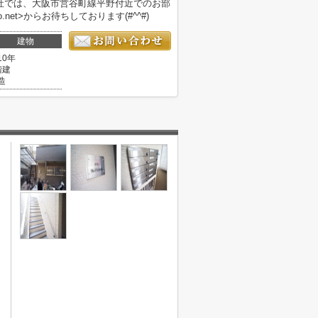
社では、大阪市営谷町線平野付近でのお部
.net>からお待ちしております(#^^#)
建物
10年
階建
造