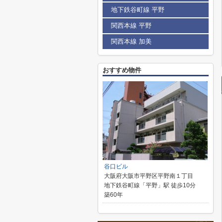
地下鉄谷町線 平野
関西本線 平野
関西本線 加美
おすすめ物件
谷口ビル
大阪府大阪市平野区平野南１丁目
地下鉄谷町線「平野」駅 徒歩10分
築60年