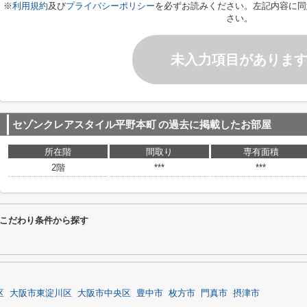
※
利用規約
及び
プライバシーポリシー
を必ずお読みください。左記内容に同
さい。
未入力項目がありま
セゾンクレアスタイル平野本町
の過去に掲載したお部屋
所在階
間取り
専有面積
2階
***
***
こだわり条件から探す
区
大阪市東淀川区
大阪市中央区
豊中市
枚方市
門真市
摂津市