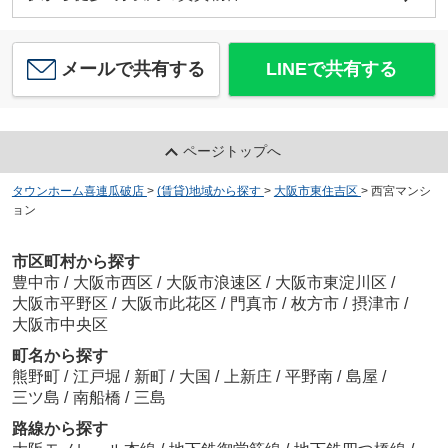
メールで共有する
LINEで共有する
ページトップへ
タウンホーム喜連瓜破店
>
(賃貸)地域から探す
>
大阪市東住吉区
>
西宮マンシ
ョン
市区町村から探す
豊中市
/
大阪市西区
/
大阪市浪速区
/
大阪市東淀川区
/
大阪市平野区
/
大阪市此花区
/
門真市
/
枚方市
/
摂津市
/
大阪市中央区
町名から探す
熊野町
/
江戸堀
/
新町
/
大国
/
上新庄
/
平野南
/
島屋
/
三ツ島
/
南船橋
/
三島
路線から探す