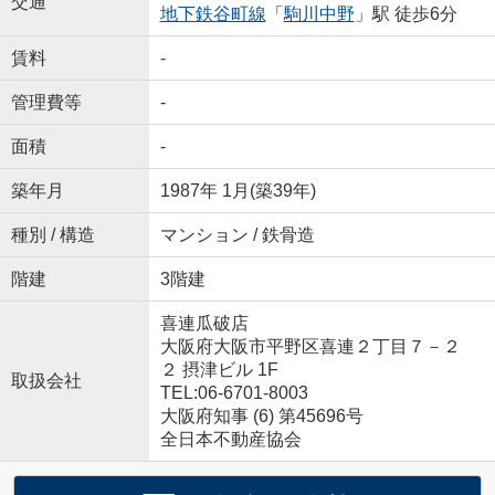
交通
地下鉄谷町線
「
駒川中野
」駅 徒歩6分
賃料
-
管理費等
-
面積
-
築年月
1987年 1月(築39年)
種別 / 構造
マンション / 鉄骨造
階建
3階建
喜連瓜破店
大阪府大阪市平野区喜連２丁目７－２
２ 摂津ビル 1F
取扱会社
TEL:06-6701-8003
大阪府知事 (6) 第45696号
全日本不動産協会