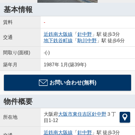
基本情報
賃料
-
近鉄南大阪線
「
針中野
」駅 徒歩3分
交通
地下鉄谷町線
「
駒川中野
」駅 徒歩6分
間取り(面積)
-(-)
築年月
1987年 1月(築39年)
お問い合わせ(無料)
物件概要
大阪府
大阪市東住吉区
針中野
３丁
所在地
目1-12
近鉄南大阪線
「
針中野
」駅 徒歩3分