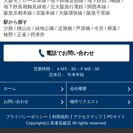
大阪モノレール本線
/
地下鉄御堂筋線
/
地下鉄四つ橋線
/
地下鉄長堀鶴見緑地
/
北大阪急行電鉄
/
関西本線
/
阪急京都本線
/
京阪本線
/
大阪環状線
/
阪急千里線
駅から探す
少路
/
桃山台
/
緑地公園
/
淀屋橋
/
芦原橋
/
今宮
/
樟葉
/
牧野
/
正雀
/
摂津市
電話でお問い合わせ
営業時間：
ＡＭ9：30～ＰＭ8：00
定休日：
年末年始
ホーム
会社概要
お問い合わせ
物件リクエスト
プライバシーポリシー
利用規約
アクセスマップ
PCサイト
Copyright(c) 喜連瓜破店 All rights reserved.