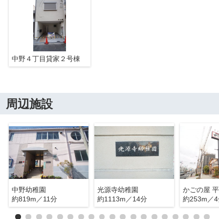
中野４丁目貸家２号棟
周辺施設
中野幼稚園
光源寺幼稚園
約819m／11分
約1113m／14分
約253m／