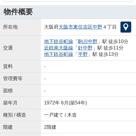
物件概要
所在地
大阪府
大阪市東住吉区
中野
４丁目
地下鉄谷町線
「
駒川中野
」駅 徒歩10分
交通
近鉄南大阪線
「
針中野
」駅 徒歩11分
地下鉄谷町線
「
平野
」駅 徒歩13分
賃料
-
管理費等
-
面積
-
築年月
1972年 6月(築54年)
種別 / 構造
一戸建て / 木造
階建
2階建