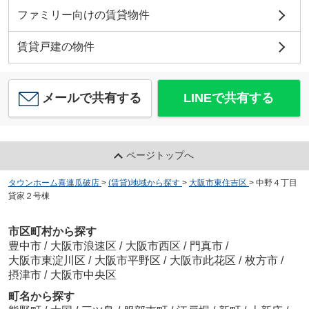
ファミリー向けの賃貸物件
賃貸戸建の物件
メールで共有する
LINEで共有する
ページトップへ
タウンホーム喜連瓜破店
>
(賃貸)地域から探す
>
大阪市東住吉区
>
中野４丁目
貸家２号棟
市区町村から探す
豊中市
/
大阪市浪速区
/
大阪市西区
/
門真市
/
大阪市東淀川区
/
大阪市平野区
/
大阪市此花区
/
枚方市
/
摂津市
/
大阪市中央区
町名から探す