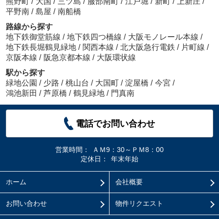
熊野町
/
大国
/
三ツ島
/
服部南町
/
江戸堀
/
新町
/
上新庄
/
平野南
/
島屋
/
南船橋
路線から探す
地下鉄御堂筋線
/
地下鉄四つ橋線
/
大阪モノレール本線
/
地下鉄長堀鶴見緑地
/
関西本線
/
北大阪急行電鉄
/
片町線
/
京阪本線
/
阪急京都本線
/
大阪環状線
駅から探す
緑地公園
/
少路
/
桃山台
/
大国町
/
淀屋橋
/
今宮
/
鴻池新田
/
芦原橋
/
鶴見緑地
/
門真南
電話でお問い合わせ
営業時間：
ＡＭ9：30～ＰＭ8：00
定休日：
年末年始
ホーム
会社概要
お問い合わせ
物件リクエスト