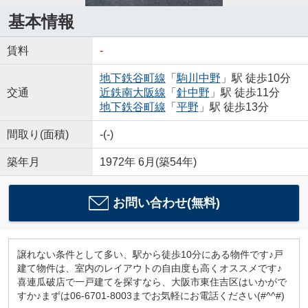
基本情報
賃料
-
地下鉄谷町線
「
駒川中野
」駅 徒歩10分
交通
近鉄南大阪線
「
針中野
」駅 徒歩11分
地下鉄谷町線
「
平野
」駅 徒歩13分
間取り(面積)
-(-)
築年月
1972年 6月(築54年)
お問い合わせ(無料)
譲れない条件として多い、駅から徒歩10分にある物件です♪戸
建て物件は、室内のレイアウトの自由度も高くオススメです♪
喜連瓜破店で一戸建てを探すなら、大阪市東住吉区はいかがで
すか♪まずは06-6701-8003までお気軽にお電話ください(#^^#)