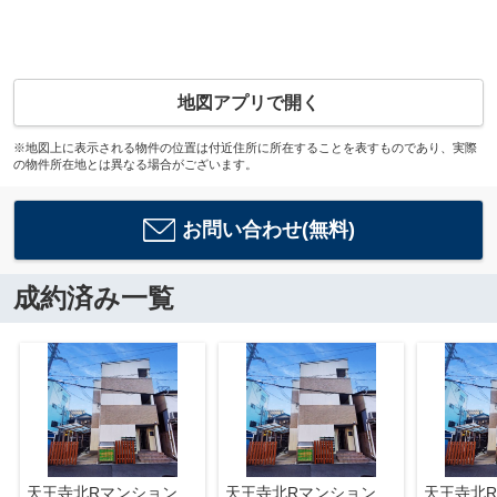
地図アプリで開く
※地図上に表示される物件の位置は付近住所に所在することを表すものであり、実際
の物件所在地とは異なる場合がございます。
お問い合わせ(無料)
成約済み一覧
天王寺北Rマンション
天王寺北Rマンション
天王寺北