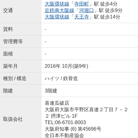
大阪環状線
「
寺田町
」駅 徒歩4分
交通
近鉄南大阪線
「
河堀口
」駅 徒歩9分
大阪環状線
「
天王寺
」駅 徒歩14分
賃料
-
管理費等
-
面積
-
築年月
2016年 10月(築9年)
種別 / 構造
ハイツ / 鉄骨造
階建
3階建
喜連瓜破店
大阪府大阪市平野区喜連２丁目７－２
２ 摂津ビル 1F
取扱会社
TEL:06-6701-8003
大阪府知事 (6) 第45696号
全日本不動産協会