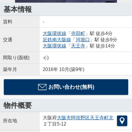
基本情報
賃料
-
大阪環状線
「
寺田町
」駅 徒歩4分
交通
近鉄南大阪線
「
河堀口
」駅 徒歩9分
大阪環状線
「
天王寺
」駅 徒歩14分
間取り(面積)
-(-)
築年月
2016年 10月(築9年)
お問い合わせ(無料)
物件概要
大阪府
大阪市阿倍野区
天王寺町北
所在地
２丁目5-12