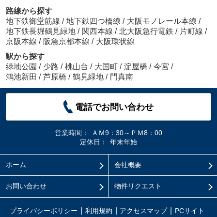
路線から探す
地下鉄御堂筋線
/
地下鉄四つ橋線
/
大阪モノレール本線
/
地下鉄長堀鶴見緑地
/
関西本線
/
北大阪急行電鉄
/
片町線
/
京阪本線
/
阪急京都本線
/
大阪環状線
駅から探す
緑地公園
/
少路
/
桃山台
/
大国町
/
淀屋橋
/
今宮
/
鴻池新田
/
芦原橋
/
鶴見緑地
/
門真南
電話でお問い合わせ
営業時間：
ＡＭ9：30～ＰＭ8：00
定休日：
年末年始
ホーム
会社概要
お問い合わせ
物件リクエスト
プライバシーポリシー
利用規約
アクセスマップ
PCサイト