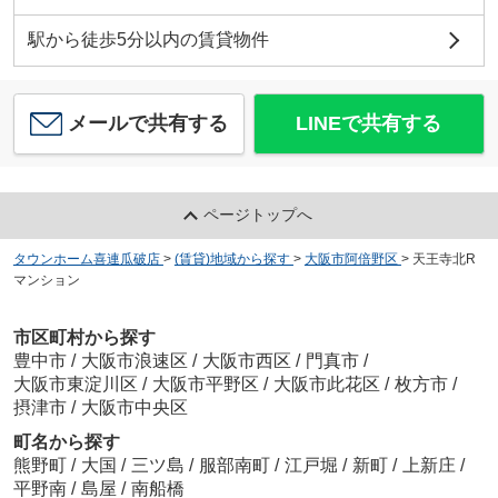
駅から徒歩5分以内の賃貸物件
メールで共有する
LINEで共有する
ページトップへ
タウンホーム喜連瓜破店
>
(賃貸)地域から探す
>
大阪市阿倍野区
>
天王寺北R
マンション
市区町村から探す
豊中市
/
大阪市浪速区
/
大阪市西区
/
門真市
/
大阪市東淀川区
/
大阪市平野区
/
大阪市此花区
/
枚方市
/
摂津市
/
大阪市中央区
町名から探す
熊野町
/
大国
/
三ツ島
/
服部南町
/
江戸堀
/
新町
/
上新庄
/
平野南
/
島屋
/
南船橋