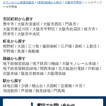
タウンホーム喜連瓜破店
>
(賃貸)地域から探す
>
大阪市平野区
>
シャルマンコ
ーポ平野南
市区町村から探す
豊中市
/
大阪市浪速区
/
大阪市西区
/
門真市
/
大阪市東淀川区
/
大阪市平野区
/
大阪市此花区
/
枚方市
/
摂津市
/
大阪市中央区
町名から探す
熊野町
/
大国
/
三ツ島
/
服部南町
/
江戸堀
/
新町
/
上新庄
/
平野南
/
島屋
/
南船橋
路線から探す
地下鉄御堂筋線
/
地下鉄四つ橋線
/
大阪モノレール本線
/
地下鉄長堀鶴見緑地
/
関西本線
/
北大阪急行電鉄
/
片町線
/
京阪本線
/
阪急京都本線
/
大阪環状線
駅から探す
緑地公園
/
少路
/
桃山台
/
大国町
/
淀屋橋
/
今宮
/
鴻池新田
/
芦原橋
/
鶴見緑地
/
門真南
電話でお問い合わせ