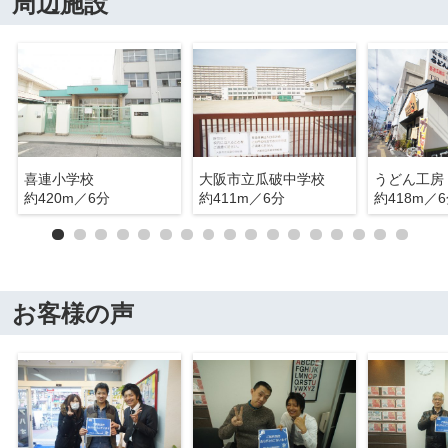
周辺施設
喜連小学校
大阪市立瓜破中学校
うどん工房
約420m／6分
約411m／6分
約418m／
お客様の声