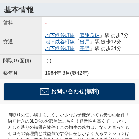
基本情報
賃料
-
地下鉄谷町線
「
喜連瓜破
」駅 徒歩7分
交通
地下鉄谷町線
「
出戸
」駅 徒歩12分
地下鉄谷町線
「
平野
」駅 徒歩24分
間取り(面積)
-(-)
築年月
1984年 3月(築42年)
お問い合わせ(無料)
間取りの使い勝手もよく、小さなお子様がいても安心の物件！
納戸付きの3LDKのお部屋はこちら！遮音性も高くてしっかり
とした造りの鉄骨造物件！この物件の魅力は、なんと言っても
ゼロ円の管理費と共益費です◎日差しがよく入るマンションは