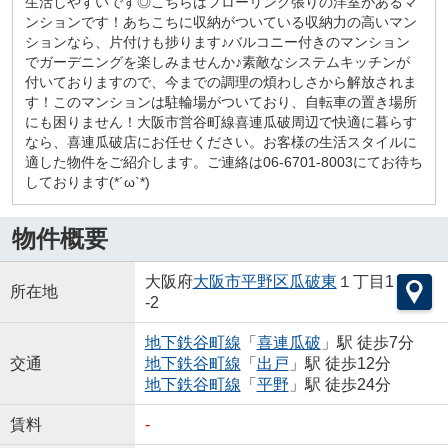
生活しやすいです◎こちらはフローリング張りの洋室があるマ
ンションです！あちこちに収納がついている収納力の高いマン
ションなら、片付けも捗ります♪バルコニー付きのマンション
でガーデニングを楽しみませんか♪素敵なシステムキッチンが
付いておりますので、今までの調理の煩わしさから解放されま
す！このマンションは駐輪場がついており、自転車の置き場所
にも困りません！大阪市営谷町線喜連瓜破周辺で快適に暮らす
なら、喜連瓜破店にお任せください。お客様の生活スタイルに
適した物件をご紹介します。ご連絡は06-6701-8003にてお待ち
しております(*´ω`*)
物件概要
大阪府
大阪市平野区
瓜破東
１丁目1
所在地
-2
地下鉄谷町線
「
喜連瓜破
」駅 徒歩7分
交通
地下鉄谷町線
「
出戸
」駅 徒歩12分
地下鉄谷町線
「
平野
」駅 徒歩24分
賃料
-