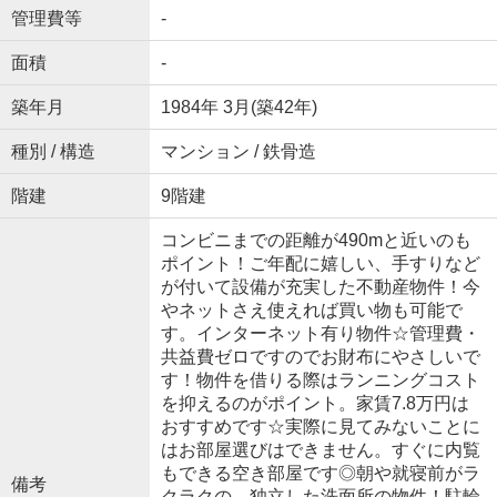
管理費等
-
面積
-
築年月
1984年 3月(築42年)
種別 / 構造
マンション / 鉄骨造
階建
9階建
コンビニまでの距離が490mと近いのも
ポイント！ご年配に嬉しい、手すりなど
が付いて設備が充実した不動産物件！今
やネットさえ使えれば買い物も可能で
す。インターネット有り物件☆管理費・
共益費ゼロですのでお財布にやさしいで
す！物件を借りる際はランニングコスト
を抑えるのがポイント。家賃7.8万円は
おすすめです☆実際に見てみないことに
はお部屋選びはできません。すぐに内覧
もできる空き部屋です◎朝や就寝前がラ
備考
クラクの、独立した洗面所の物件！駐輪